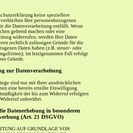
chutzerklärung keine speziellere 
 verbleiben Ihre personenbezogenen 
ür die Datenverarbeitung entfällt. Wenn 
uchen geltend machen oder eine 
itung widerrufen, werden Ihre Daten 
eren rechtlich zulässigen Gründe für die 
ogenen Daten haben (z.B. steuer- oder
sfristen); im letztgenannten Fall erfolgt 
eser Gründe.
ng zur Datenverarbeitung
nge sind nur mit Ihrer ausdrücklichen 
en eine bereits erteilte Einwilligung 
tmäßigkeit der bis zum Widerruf erfolgten 
Widerruf unberührt.
die Datenerhebung in besonderen 
twerbung (Art. 21 DSGVO)
ITUNG AUF GRUNDLAGE VON 