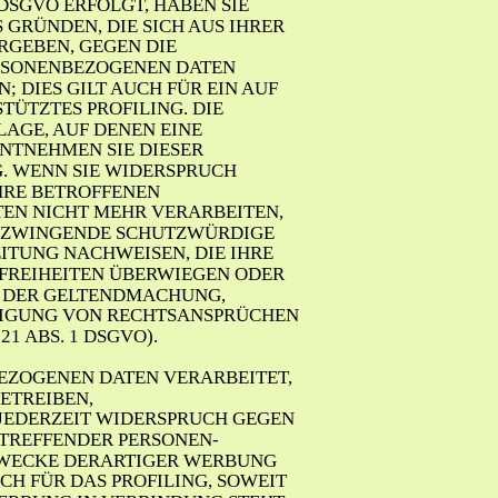
 F DSGVO ERFOLGT, HABEN SIE 
 GRÜNDEN, DIE SICH AUS IHRER 
RGEBEN, GEGEN DIE 
RSONENBEZOGENEN DATEN 
 DIES GILT AUCH FÜR EIN AUF 
ÜTZTES PROFILING. DIE 
AGE, AUF DENEN EINE 
NTNEHMEN SIE DIESER
 WENN SIE WIDERSPRUCH 
HRE BETROFFENEN 
EN NICHT MEHR VERARBEITEN, 
N ZWINGENDE SCHUTZWÜRDIGE 
ITUNG NACHWEISEN, DIE IHRE 
 FREIHEITEN ÜBERWIEGEN ODER 
 DER GELTENDMACHUNG, 
IGUNG VON RECHTSANSPRÜCHEN 
1 ABS. 1 DSGVO).
ZOGENEN DATEN VERARBEITET, 
ETREIBEN,
 JEDERZEIT WIDERSPRUCH GEGEN 
ETREFFENDER PERSONEN-
WECKE DERARTIGER WERBUNG 
CH FÜR DAS PROFILING, SOWEIT 