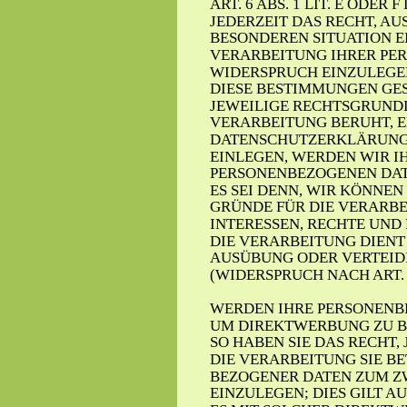
ART. 6 ABS. 1 LIT. E ODER
JEDERZEIT DAS RECHT, AUS
BESONDEREN SITUATION E
VERARBEITUNG IHRER PE
WIDERSPRUCH EINZULEGEN;
DIESE BESTIMMUNGEN GEST
JEWEILIGE RECHTSGRUNDL
VERARBEITUNG BERUHT, E
DATENSCHUTZERKLÄRUNG.
EINLEGEN, WERDEN WIR I
PERSONENBEZOGENEN DAT
ES SEI DENN, WIR KÖNNE
GRÜNDE FÜR DIE VERARBE
INTERESSEN, RECHTE UND
DIE VERARBEITUNG DIENT
AUSÜBUNG ODER VERTEID
(WIDERSPRUCH NACH ART. 2
WERDEN IHRE PERSONENBE
UM DIREKTWERBUNG ZU B
SO HABEN SIE DAS RECHT,
DIE VERARBEITUNG SIE B
BEZOGENER DATEN ZUM Z
EINZULEGEN; DIES GILT AU